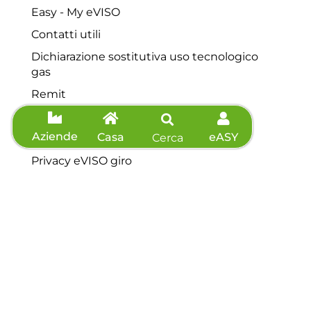
Easy - My eVISO
Contatti utili
Dichiarazione sostitutiva uso tecnologico
gas
Remit
Documenti e modulistica
Aziende
Casa
eASY
Cerca
Investor Relations
Privacy eVISO giro
Privacy clienti fiere
Reclami
Contributo straordinario
Servizio di tutela della vulnerabilità
Contatti