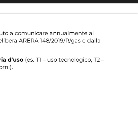
 tenuto a comunicare annualmente al
a delibera ARERA 148/2019/R/gas e dalla
ia d’uso
(es. T1 – uso tecnologico, T2 –
orni).