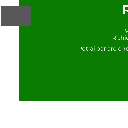
V
Richi
Potrai parlare dir