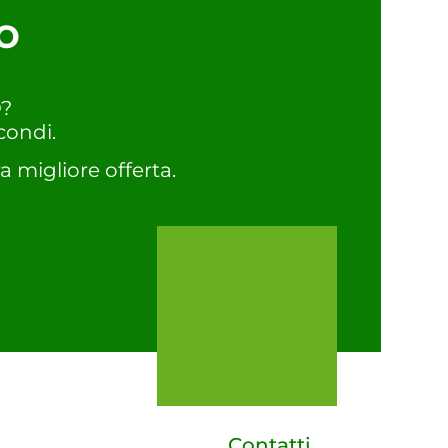
o
O?
condi.
a migliore offerta.
Contatti