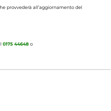
 che provvederà all’aggiornamento del
al
0175 44648
o