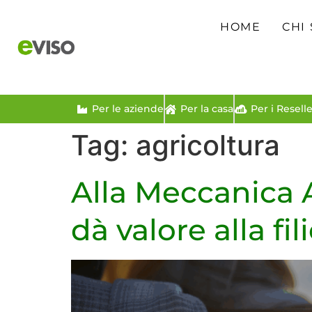
HOME
CHI
Per le aziende
Per la casa
Per i Reselle
Tag:
agricoltura
Alla Meccanica A
dà valore alla fil