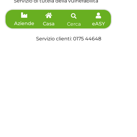
Servizio di tutela della vulnerabilità
Aziende
Casa
eASY
Cerca
Contatti
Servizio clienti: 0175 44648
Telefono: 0175 44648
Fax: 0175 571039
Richiedi preventivo
Agevolazioni
Informazioni sisma
Accessibilità
Dichiarazione di accessibilità