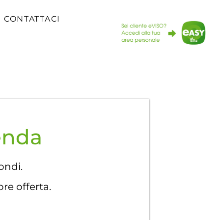
CONTATTACI
clienti
Richiedi un preventivo
Contattaci
ienda
ondi.
ore offerta.