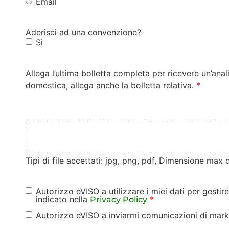
Email
Aderisci ad una convenzione?
Sì
Allega l’ultima bolletta completa per ricevere un’ana
domestica, allega anche la bolletta relativa.
*
Bolletta
Files
*
Tipi di file accettati: jpg, png, pdf, Dimensione max 
Autorizzo eVISO a utilizzare i miei dati per gestire
Consenso
indicato nella
*
Privacy Policy
Privacy
Autorizzo eVISO a inviarmi comunicazioni di marke
Consenso
Base
*
Marketing