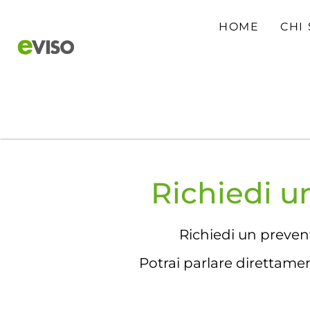
HOME
CHI
Per le aziende
Per la casa
Per i Reselle
Richiedi u
Richiedi un preven
Potrai parlare direttament