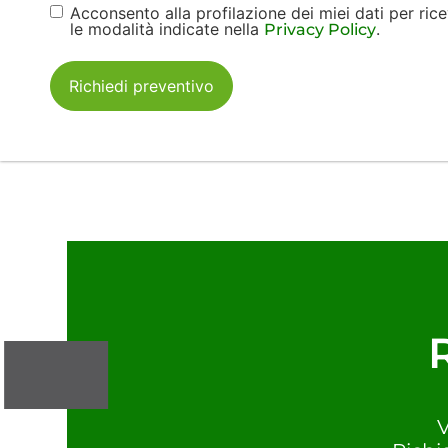
Acconsento alla profilazione dei miei dati per r
Consenso
le modalità indicate nella
.
Privacy Policy
Profilazione
/ Terzi
Richiedi preventivo
V