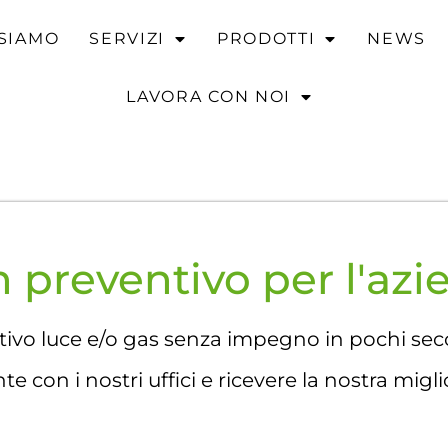
 SIAMO
SERVIZI
PRODOTTI
NEWS
LAVORA CON NOI
r
Per gli sportivi
Intelligenza artificiale
Area personale 
n preventivo per l'az
tivo luce e/o gas senza impegno in pochi sec
e con i nostri uffici e ricevere la nostra migli