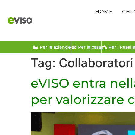
HOME
CHI
Per le aziende
Per la casa
Per i Reselle
Tag:
Collaboratori
eVISO entra nel
per valorizzare 