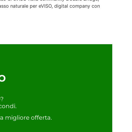
passo naturale per eVISO, digital company con
o
O?
condi.
a migliore offerta.