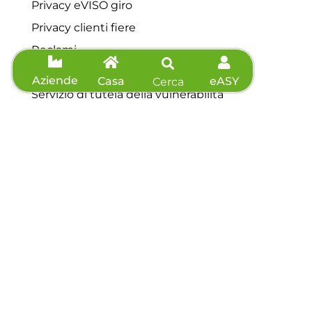
Privacy eVISO giro
Privacy clienti fiere
Reclami
Contributo straordinario
Aziende
Casa
eASY
Cerca
Servizio di tutela della vulnerabilità
Contatti
Servizio clienti: 0175 44648
Telefono: 0175 44648
Fax: 0175 571039
Richiedi preventivo
Agevolazioni
Informazioni sisma