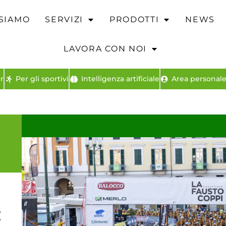
 SIAMO
SERVIZI
PRODOTTI
NEWS
LAVORA CON NOI
r
Per gli sportivi
Intelligenza artificiale
Area personale 
a
: