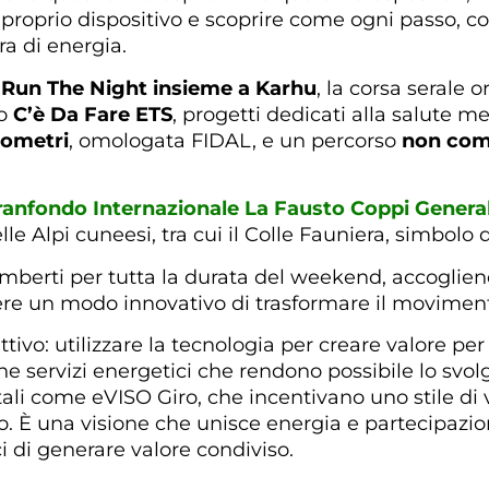
 proprio dispositivo e scoprire come ogni passo, c
ra di energia.
a
Run The Night insieme a Karhu
, la corsa serale 
so
C’è Da Fare ETS
, progetti dedicati alla salute m
lometri
, omologata FIDAL, e un percorso
non comp
ranfondo Internazionale La Fausto Coppi General
lle Alpi cuneesi, tra cui il Colle Fauniera, simbolo
mberti per tutta la durata del weekend, accogliend
ere un modo innovativo di trasformare il moviment
vo: utilizzare la tecnologia per creare valore per il
e servizi energetici che rendono possibile lo svo
itali come eVISO Giro, che incentivano uno stile di
o. È una visione che unisce energia e partecipaz
i di generare valore condiviso.