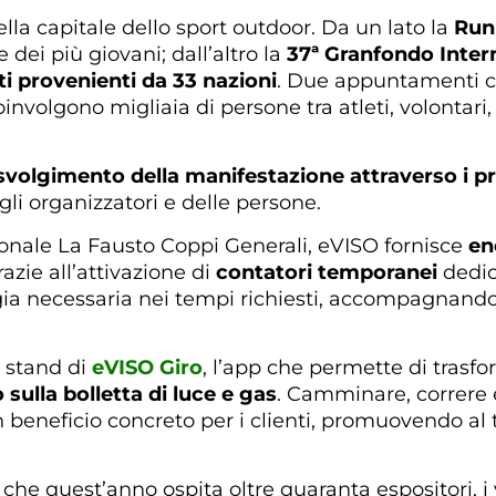
la capitale dello sport outdoor. Da un lato la
Run
 dei più giovani; dall’altro la
37ª Granfondo Inter
sti provenienti da 33 nazioni
. Due appuntamenti ch
oinvolgono migliaia di persone tra atleti, volontari,
volgimento della manifestazione attraverso i pro
li organizzatori e delle persone.
onale La Fausto Coppi Generali, eVISO fornisce
en
azie all’attivazione di
contatori temporanei
dedic
gia necessaria nei tempi richiesti, accompagnando 
o stand di
eVISO Giro
, l’app che permette di trasf
sulla bolletta di luce e gas
. Camminare, correre
n beneficio concreto per i clienti, promuovendo al
, che quest’anno ospita oltre quaranta espositori, i 