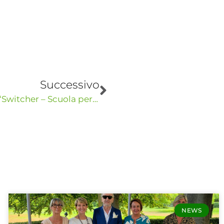
Successivo
Lucia Fracassi ed Evelina Christillin per “Switcher – Scuola per eroine e antieroine di oggi e di domani”
NEWS