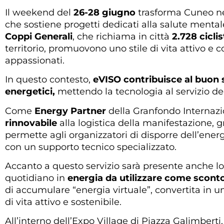
Il weekend del
26-28 giugno
trasforma Cuneo nel
che sostiene progetti dedicati alla salute mentale
Coppi Generali
, che richiama in città
2.728 cicli
territorio, promuovono uno stile di vita attivo e c
appassionati.
In questo contesto,
eVISO contribuisce al buon s
energetici,
mettendo la tecnologia al servizio deg
Come
Energy Partner
della Granfondo Internazi
rinnovabile
alla logistica della manifestazione, gr
permette agli organizzatori di disporre dell’ener
con un supporto tecnico specializzato.
Accanto a questo servizio sarà presente anche l
quotidiano in
energia da utilizzare come sconto 
di accumulare “energia virtuale”, convertita in u
di vita attivo e sostenibile.
All’interno dell’Expo Village di Piazza Galimberti