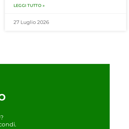
LEGGI TUTTO »
27 Luglio 2026
o
O?
condi.