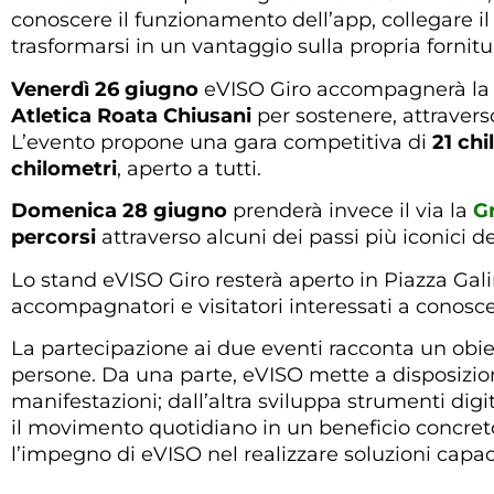
conoscere il funzionamento dell’app, collegare il
trasformarsi in un vantaggio sulla propria fornitu
Venerdì 26 giugno
eVISO Giro accompagnerà l
Atletica Roata Chiusani
per sostenere, attraver
L’evento propone una gara competitiva di
21 chi
chilometri
, aperto a tutti.
Domenica 28 giugno
prenderà invece il via la
G
percorsi
attraverso alcuni dei passi più iconici de
Lo stand eVISO Giro resterà aperto in Piazza Gali
accompagnatori e visitatori interessati a conosc
La partecipazione ai due eventi racconta un obietti
persone. Da una parte, eVISO mette a disposizion
manifestazioni; dall’altra sviluppa strumenti dig
il movimento quotidiano in un beneficio concret
l’impegno di eVISO nel realizzare soluzioni capac