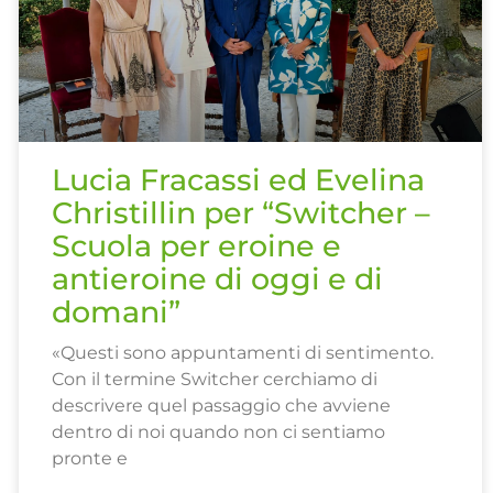
Lucia Fracassi ed Evelina
Christillin per “Switcher –
Scuola per eroine e
antieroine di oggi e di
domani”
«Questi sono appuntamenti di sentimento.
Con il termine Switcher cerchiamo di
descrivere quel passaggio che avviene
dentro di noi quando non ci sentiamo
pronte e