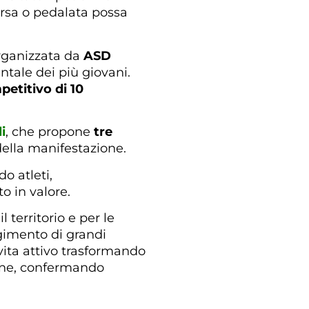
orsa o pedalata possa
organizzata da
ASD
entale dei più giovani.
etitivo di 10
i
, che propone
tre
 della manifestazione.
o atleti,
o in valore.
 territorio e per le
lgimento di grandi
 vita attivo trasformando
ione, confermando