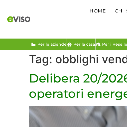
HOME
CHI
Per le aziende
Per la casa
Per i Reselle
Tag:
obblighi vend
Delibera 20/202
operatori energe