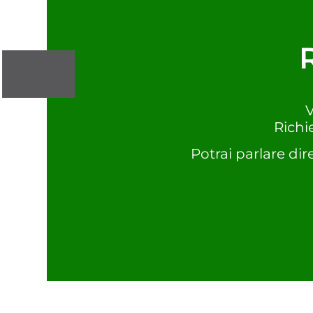
V
Richi
Potrai parlare dir