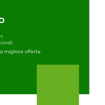
o
O?
condi.
a migliore offerta.