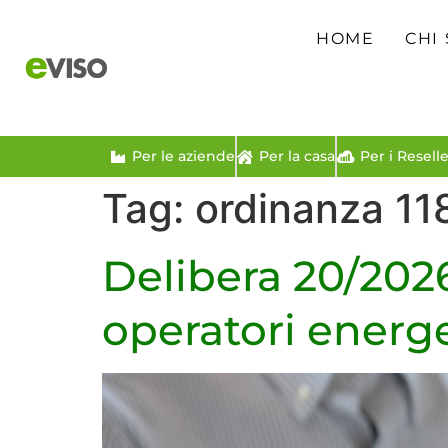
HOME
CHI
Per le aziende
Per la casa
Per i Reselle
Tag:
ordinanza 11
Delibera 20/202
operatori energe