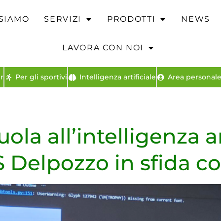
 SIAMO
SERVIZI
PRODOTTI
NEWS
LAVORA CON NOI
r
Per gli sportivi
Intelligenza artificiale
Area personale 
la all’intelligenza art
IS Delpozzo in sfida 