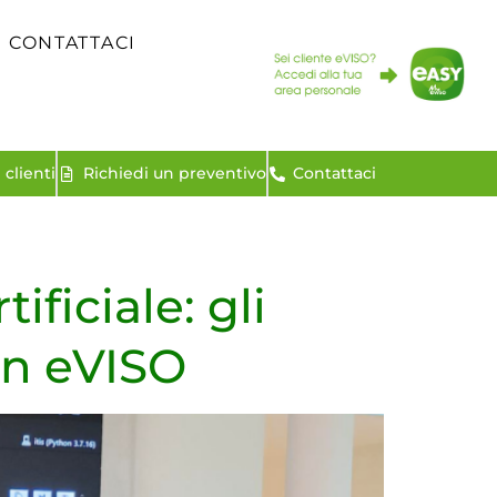
CONTATTACI
clienti
Richiedi un preventivo
Contattaci
ificiale: gli
con eVISO