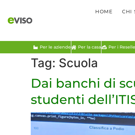
HOME
CHI
Per le aziende
Per la casa
Per i Reselle
Tag:
Scuola
Dai banchi di scuo
studenti dell’IT