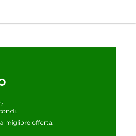
o
O?
condi.
a migliore offerta.