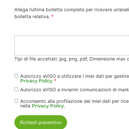
Allega l’ultima bolletta completa per ricevere un’an
bolletta relativa.
*
Bolletta
Files
*
Tipi di file accettati: jpg, png, pdf, Dimensione max 
Autorizzo eVISO a utilizzare i miei dati per gestire
Consenso
*
Privacy Policy
Privacy
Autorizzo eVISO a inviarmi comunicazioni di marke
Consenso
Base
*
Marketing
Acconsento alla profilazione dei miei dati per ri
Consenso
nella
.
Privacy Policy
Profilazione
/ Terzi
Richiedi preventivo