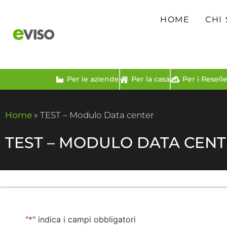
HOME
CHI
Per le aziende
Per la casa
Per i Reselle
Home
»
TEST – Modulo Data center
TEST – MODULO DATA CEN
"
*
" indica i campi obbligatori