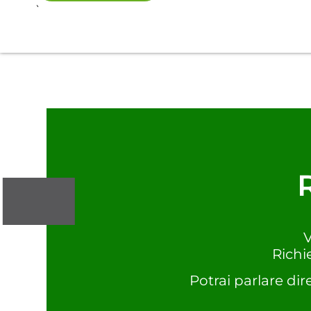
`
V
Richi
Potrai parlare dir