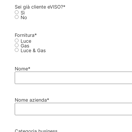
Sei già cliente eVISO?
*
Sì
No
Fornitura
*
Luce
Gas
Luce & Gas
Nome
*
Nome azienda
*
Categoria business