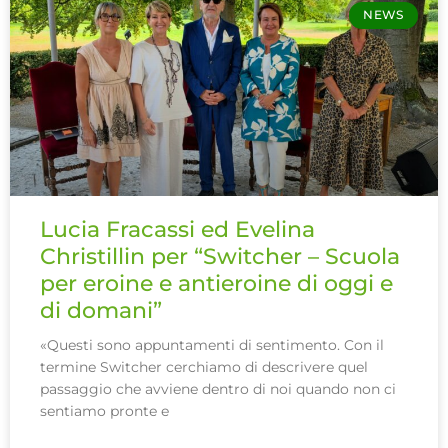
NEWS
Lucia Fracassi ed Evelina
Christillin per “Switcher – Scuola
per eroine e antieroine di oggi e
di domani”
«Questi sono appuntamenti di sentimento. Con il
termine Switcher cerchiamo di descrivere quel
passaggio che avviene dentro di noi quando non ci
sentiamo pronte e