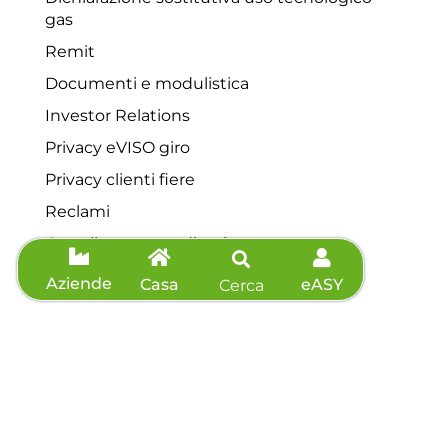
gas
Remit
Documenti e modulistica
Investor Relations
Privacy eVISO giro
Privacy clienti fiere
Reclami
Contributo straordinario
Servizio di tutela della vulnerabilità
Aziende
Casa
eASY
Cerca
Contatti
Servizio clienti: 0175 44648
Telefono: 0175 44648