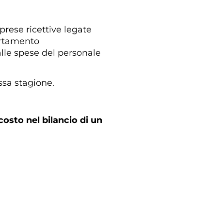
mprese ricettive legate
mortamento
 alle spese del personale
assa stagione.
osto nel bilancio di un