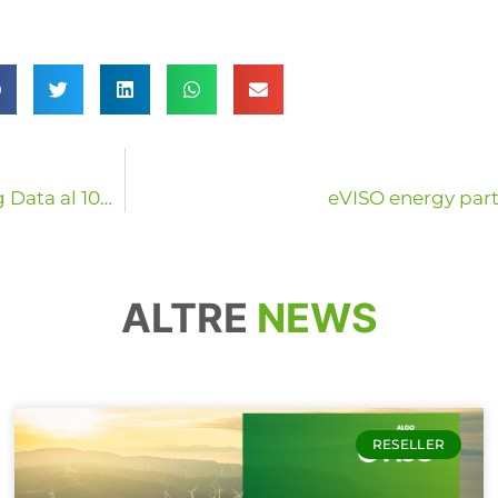
L’Agricoltura Digitale per le aziende smart. Dai Big Data al 100 percento Rinnovabile
eVISO energy partn
ALTRE
NEWS
RESELLER