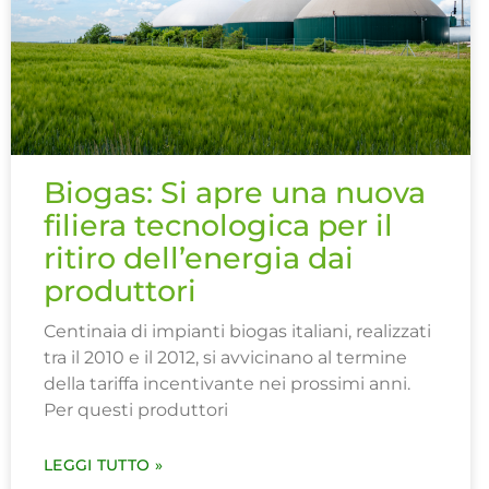
Biogas: Si apre una nuova
filiera tecnologica per il
ritiro dell’energia dai
produttori
Centinaia di impianti biogas italiani, realizzati
tra il 2010 e il 2012, si avvicinano al termine
della tariffa incentivante nei prossimi anni.
Per questi produttori
LEGGI TUTTO »