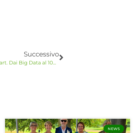
Successivo
L’Agricoltura Digitale per le aziende smart. Dai Big Data al 100 percento Rinnovabile
NEWS