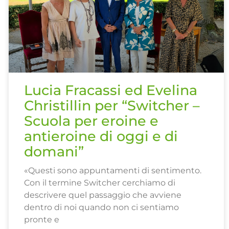
Lucia Fracassi ed Evelina
Christillin per “Switcher –
Scuola per eroine e
antieroine di oggi e di
domani”
«Questi sono appuntamenti di sentimento.
Con il termine Switcher cerchiamo di
descrivere quel passaggio che avviene
dentro di noi quando non ci sentiamo
pronte e