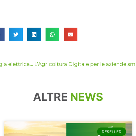
Recesso dai contratti di somministrazione di energia elettrica e gas. Quanto ci vuole per diventare clienti eVISO?
ALTRE
NEWS
RESELLER