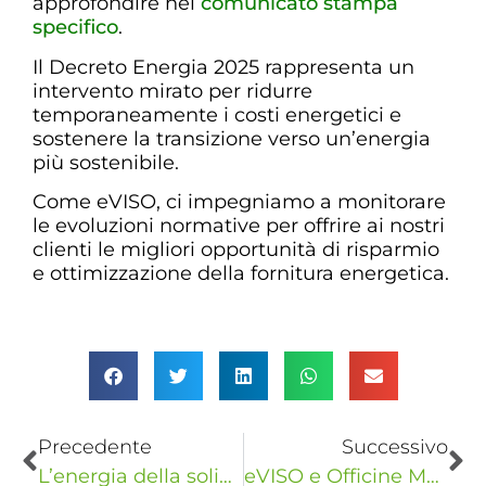
approfondire nel
comunicato stampa
specifico
.
Il Decreto Energia 2025 rappresenta un
intervento mirato per ridurre
temporaneamente i costi energetici e
sostenere la transizione verso un’energia
più sostenibile.
Come eVISO, ci impegniamo a monitorare
le evoluzioni normative per offrire ai nostri
clienti le migliori opportunità di risparmio
e ottimizzazione della fornitura energetica.
Precedente
Successivo
L’energia della solidarietà: l’Ordine degli Ingegneri di Torino ed eVISO a sostegno della Fondazione FARO
eVISO e Officine Mattio Cycling Club: energia e talento sportivo made in Italy sulle strade del mondo