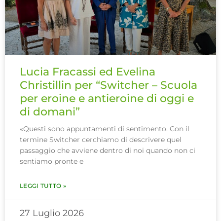
Lucia Fracassi ed Evelina
Christillin per “Switcher – Scuola
per eroine e antieroine di oggi e
di domani”
«Questi sono appuntamenti di sentimento. Con il
termine Switcher cerchiamo di descrivere quel
passaggio che avviene dentro di noi quando non ci
sentiamo pronte e
LEGGI TUTTO »
27 Luglio 2026