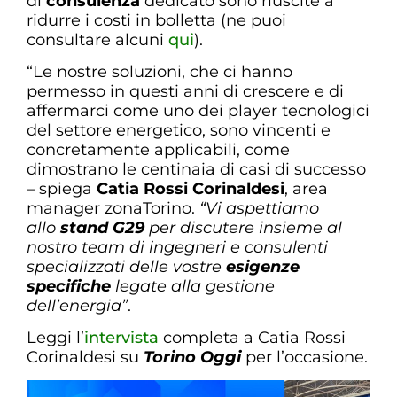
di
consulenza
dedicato sono riuscite a
ridurre i costi in bolletta (ne puoi
consultare alcuni
qui
).
“Le nostre soluzioni, che ci hanno
permesso in questi anni di crescere e di
affermarci come uno dei player tecnologici
del settore energetico, sono vincenti e
concretamente applicabili, come
dimostrano le centinaia di casi di successo
– spiega
Catia Rossi Corinaldesi
, area
manager zonaTorino.
“Vi aspettiamo
allo
stand G29
per discutere insieme al
nostro team di ingegneri e consulenti
specializzati delle vostre
esigenze
specifiche
legate alla gestione
dell’energia”
.
Leggi l’
intervista
completa a Catia Rossi
Corinaldesi su
Torino Oggi
per l’occasione.