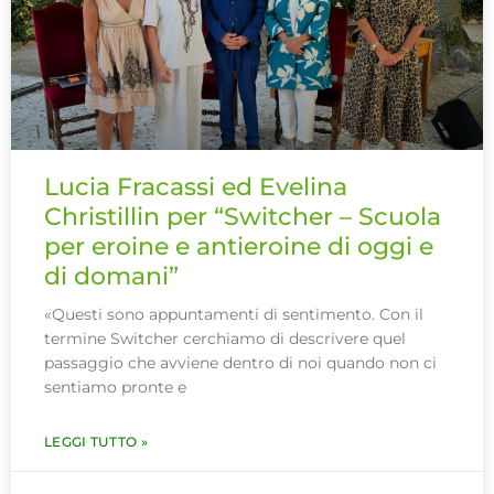
Lucia Fracassi ed Evelina
Christillin per “Switcher – Scuola
per eroine e antieroine di oggi e
di domani”
«Questi sono appuntamenti di sentimento. Con il
termine Switcher cerchiamo di descrivere quel
passaggio che avviene dentro di noi quando non ci
sentiamo pronte e
LEGGI TUTTO »