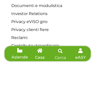
Documenti e modulistica
Investor Relations
Privacy eVISO giro
Privacy clienti fiere
Reclami
Contributo straordinario
Servizio di tutela della vulnerabilità
Aziende
Casa
eASY
Cerca
Contatti
Servizio clienti: 0175 44648
Telefono: 0175 44648
Fax: 0175 571039
Richiedi preventivo