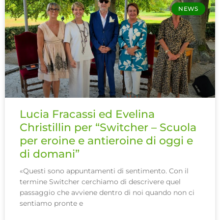
NEWS
Lucia Fracassi ed Evelina
Christillin per “Switcher – Scuola
per eroine e antieroine di oggi e
di domani”
«Questi sono appuntamenti di sentimento. Con il
termine Switcher cerchiamo di descrivere quel
passaggio che avviene dentro di noi quando non ci
sentiamo pronte e