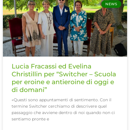
NEWS
Lucia Fracassi ed Evelina
Christillin per “Switcher – Scuola
per eroine e antieroine di oggi e
di domani”
«Questi sono appuntamenti di sentimento. Con il
termine Switcher cerchiamo di descrivere quel
passaggio che avviene dentro di noi quando non ci
sentiamo pronte e