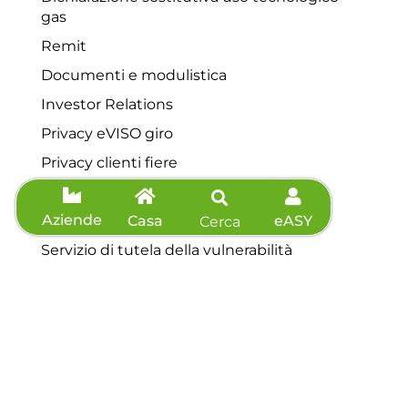
gas
Remit
Documenti e modulistica
Investor Relations
Privacy eVISO giro
Privacy clienti fiere
Reclami
Aziende
Contributo straordinario
Casa
eASY
Cerca
Servizio di tutela della vulnerabilità
Contatti
Servizio clienti: 0175 44648
Telefono: 0175 44648