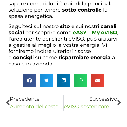
sapere come ridurli è quindi la principale
soluzione per tenere
sotto controllo
la
spesa energetica.
Seguiteci sul nostro
sito
e sui nostri
canali
social
per scoprire come
eASY – My eVISO
,
l’area utente dei clienti eVISO, può aiutarvi
a gestire al meglio la vostra energia. Vi
forniremo inoltre ulteriori risorse
e
consigli
su come
risparmiare energia
a
casa e in azienda.
Precedente
Successivo
Aumento del costo dell’energia: le misure del governo
eVISO sostenitore ufficiale dell’Ente Manifestazioni Savigliano