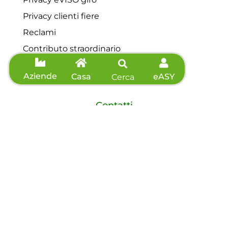
Privacy clienti fiere
Reclami
Contributo straordinario
Servizio di tutela della vulnerabilità
Aziende
Casa
eASY
Cerca
Contatti
Servizio clienti: 0175 44648
Telefono: 0175 44648
Fax: 0175 571039
Richiedi preventivo
Agevolazioni
Informazioni sisma