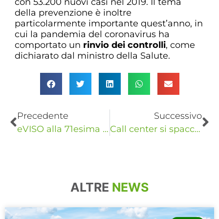
con 53.200 nuovi casi nel 2019. Il tema
della prevenzione è inoltre
particolarmente importante quest’anno, in
cui la pandemia del coronavirus ha
comportato un
rinvio dei controlli
, come
dichiarato dal ministro della Salute.
Precedente
Successivo
eVISO alla 71esima Fiera del Peperone di Carmagnola
Call center si spacciano per eVISO? Ecco il modulo per segnalare
ALTRE
NEWS