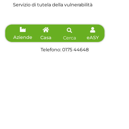
Servizio di tutela della vulnerabilità
Contatti
Aziende
Casa
eASY
Cerca
Servizio clienti: 0175 44648
Telefono: 0175 44648
Fax: 0175 571039
Richiedi preventivo
Agevolazioni
Informazioni sisma
Accessibilità
Dichiarazione di accessibilità