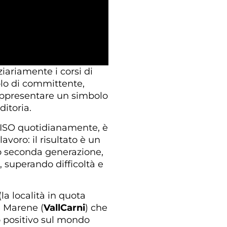
iariamente i corsi di
uolo di committente,
rappresentare un simbolo
ditoria.
 eVISO quotidianamente, è
voro: il risultato è un
 o seconda generazione,
 superando difficoltà e
(la località in quota
e Marene (
VallCarni
) che
o positivo sul mondo