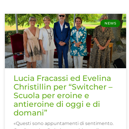
NEWS
Lucia Fracassi ed Evelina
Christillin per “Switcher –
Scuola per eroine e
antieroine di oggi e di
domani”
«Questi sono appuntamenti di sentimento.