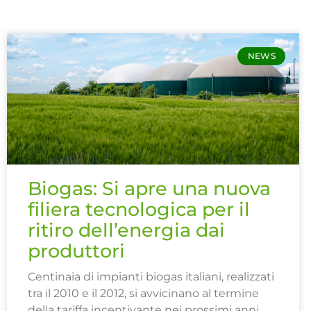
NEWS
Biogas: Si apre una nuova
filiera tecnologica per il
ritiro dell’energia dai
produttori
Centinaia di impianti biogas italiani, realizzati
tra il 2010 e il 2012, si avvicinano al termine
della tariffa incentivante nei prossimi anni.