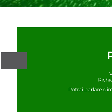
V
Richi
Potrai parlare dir