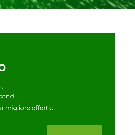
o
O?
condi.
a migliore offerta.