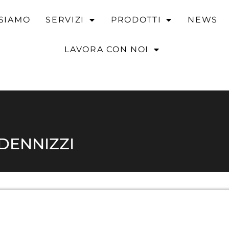
 SIAMO
SERVIZI
PRODOTTI
NEWS
LAVORA CON NOI
r
Per gli sportivi
Intelligenza artificiale
Area personale 
DENNIZZI