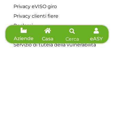
Privacy eVISO giro
Privacy clienti fiere
Reclami
Contributo straordinario
Aziende
Casa
eASY
Cerca
Servizio di tutela della vulnerabilità
Contatti
Servizio clienti: 0175 44648
Telefono: 0175 44648
Fax: 0175 571039
Richiedi preventivo
Agevolazioni