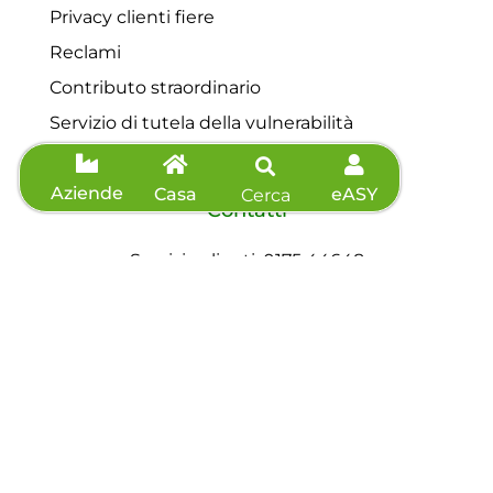
Privacy clienti fiere
Reclami
Contributo straordinario
Servizio di tutela della vulnerabilità
Aziende
Casa
eASY
Cerca
Contatti
Servizio clienti: 0175 44648
Telefono: 0175 44648
Fax: 0175 571039
Richiedi preventivo
Agevolazioni
Informazioni sisma