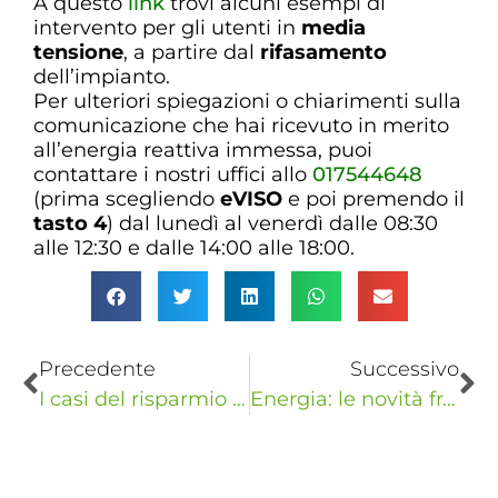
A questo
link
trovi alcuni esempi di
intervento per gli utenti in
media
tensione
, a partire dal
rifasamento
dell’impianto.
Per ulteriori spiegazioni o chiarimenti sulla
comunicazione che hai ricevuto in merito
all’energia reattiva immessa, puoi
contattare i nostri uffici allo
017544648
(prima scegliendo
eVISO
e poi premendo il
tasto 4
) dal lunedì al venerdì dalle 08:30
alle 12:30 e dalle 14:00 alle 18:00.
Precedente
Successivo
I casi del risparmio eVISO al MAG 2023
Energia: le novità fra credito d’imposta e oneri di sistema