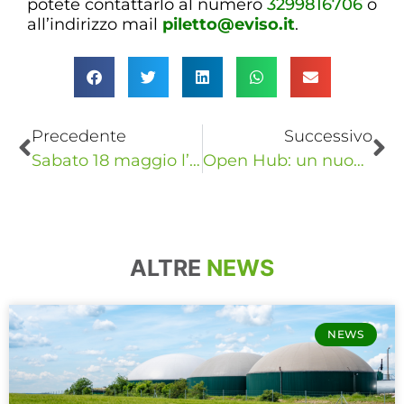
potete contattarlo al numero
3299816706
o
all’indirizzo mail
piletto@eviso.it
.
Precedente
Successivo
Sabato 18 maggio l’inaugurazione della nuova sede eVISO
Open Hub: un nuovo evento per scoprire la sede eVISO
ALTRE
NEWS
NEWS