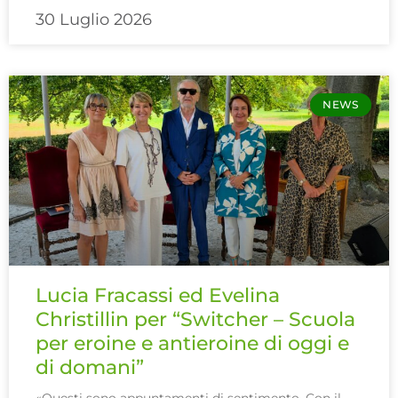
30 Luglio 2026
NEWS
Lucia Fracassi ed Evelina
Christillin per “Switcher – Scuola
per eroine e antieroine di oggi e
di domani”
«Questi sono appuntamenti di sentimento. Con il