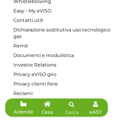
Whistleblowing
Easy - My eVISO
Contatti utili
Dichiarazione sostitutiva uso tecnologico
gas
Remit
Documenti e modulistica
Investor Relations
Privacy eVISO giro
Privacy clienti fiere
Reclami
Contributo straordinario
Aziende
Casa
eASY
Servizio di tutela della vulnerabilità
Cerca