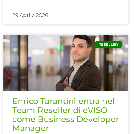
29 Aprile 2026
RESELLER
Enrico Tarantini entra nel
Team Reseller di eVISO
come Business Developer
Manager