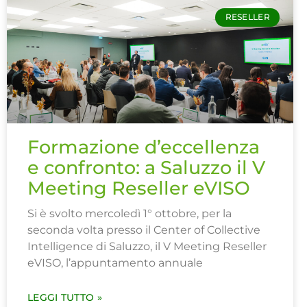
RESELLER
Formazione d’eccellenza
e confronto: a Saluzzo il V
Meeting Reseller eVISO
Si è svolto mercoledì 1° ottobre, per la
seconda volta presso il Center of Collective
Intelligence di Saluzzo, il V Meeting Reseller
eVISO, l’appuntamento annuale
LEGGI TUTTO »