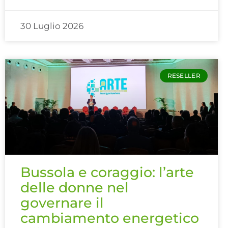
30 Luglio 2026
RESELLER
Bussola e coraggio: l’arte
delle donne nel
governare il
cambiamento energetico