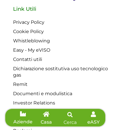
Link Utili
Privacy Policy
Cookie Policy
Whistleblowing
Easy - My eVISO
Contatti utili
Dichiarazione sostitutiva uso tecnologico
gas
Remit
Documenti e modulistica
Investor Relations
Privacy eVISO giro
Privacy clienti fiere
Aziende
Casa
eASY
Cerca