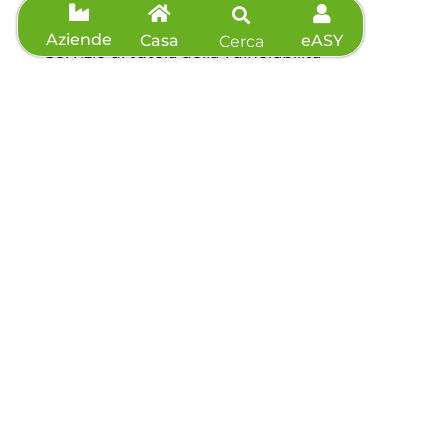
Contributo straordinario
Aziende
Casa
eASY
Cerca
Servizio di tutela della vulnerabilità
Contatti
Servizio clienti: 0175 44648
Telefono: 0175 44648
Fax: 0175 571039
Richiedi preventivo
Agevolazioni
Informazioni sisma
Accessibilità